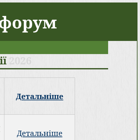
 форум
ії
2026
Детальніше
ї
Детальніше