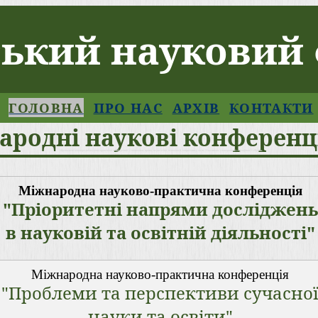
ський науковий
ГОЛОВНА
ПРО НАС
АРХІВ
КОНТАКТИ
ародні наукові конференц
Щотижневі міжнародні науково-практичні конференції з економіки, права, педагогіки, психології, маркетингу та ін. Учасникам електронний сертифікат і збірник.
Міжнародна науково-практична конференція
"Пріоритетні напрями досліджень
в науковій та освітній діяльності"
Міжнародна науково-практична конференція
"Проблеми та перспективи сучасно
науки та освіти"