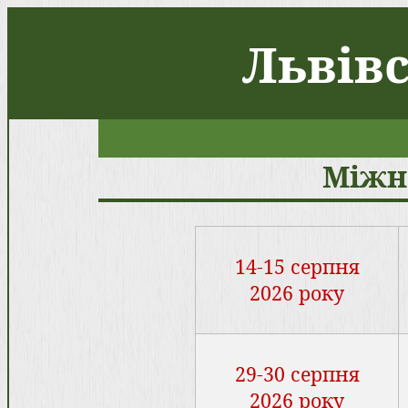
Львів
Міжн
14-15 серпня
2026 року
29-30 серпня
2026 року